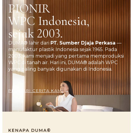
PIONIR
WPC Indonesia,
sejak 2003.
DUMA® lahir dari
PT. Sumber Djaja Perkasa
—
manufaktur plastik Indonesia sejak 1965. Pada
2003, kami menjadi yang pertama memproduksi
WPC di tanah air. Hari ini, DUMA® adalah WPC
yang paling banyak digunakan di Indonesia.
PELAJARI CERITA KAMI
→
KENAPA DUMA®