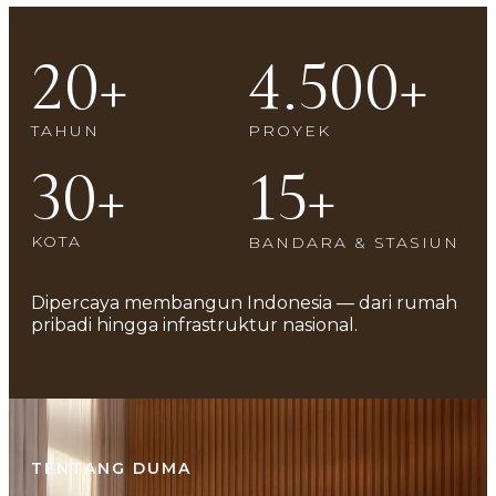
20
+
4.500
+
TAHUN
PROYEK
30
+
15
+
KOTA
BANDARA & STASIUN
Dipercaya
membangun Indonesia —
dari rumah
pribadi hingga
infrastruktur nasional.
TENTANG DUMA