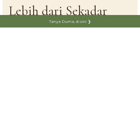
Lebih dari Sekadar
Pengganti
Kayu.
Tanya Duma, di sini ❯
Tiga prinsip yang membuat DUMA® dipilih
ribuan keluarga, arsitek, dan kontraktor
di
Indonesia.