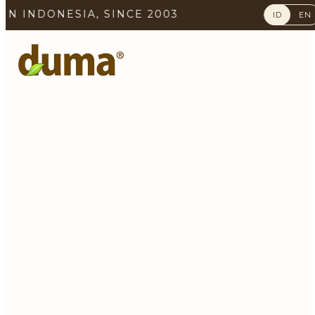
A, SINCE 2003
ID
EN