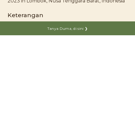
2023 in Lombok, Nusa Tenggara Barat, Indonesia
Keterangan
Tanya Duma, di sini ❯
DUMA® Panel Modern
Kayu yang Lebih Baik.
Untuk Hidup yang Lebih Baik.