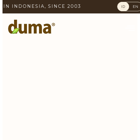
IA, SINCE 2003
ID
EN