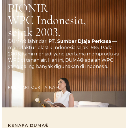
PIONIR
WPC Indonesia,
sejak 2003.
DUMA® lahir dari
PT. Sumber Djaja Perkasa
—
manufaktur plastik Indonesia sejak 1965. Pada
2003, kami menjadi yang pertama memproduksi
WPC di tanah air. Hari ini, DUMA® adalah WPC
yang paling banyak digunakan di Indonesia.
PELAJARI CERITA KAMI
→
KENAPA DUMA®