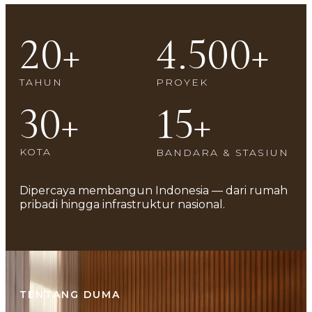
20
+
4.500
+
TAHUN
PROYEK
30
+
15
+
KOTA
BANDARA & STASIUN
Dipercaya
membangun Indonesia —
dari rumah
pribadi hingga
infrastruktur nasional.
TENTANG DUMA