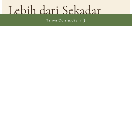
Lebih dari Sekadar
Pengganti
Kayu.
Tanya Duma, di sini ❯
Tiga prinsip yang membuat DUMA® dipilih
ribuan keluarga, arsitek, dan kontraktor
di
Indonesia.