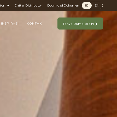
tor
Daftar Distributor
Download Dokumen
ID
EN
 INSPIRASI
KONTAK
Tanya Duma, di sini ❯