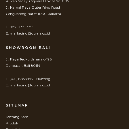
Rukan Sedayu Square Blok M No. 005
Jl. Kamal Raya Outer Ring Road
Cengkareng Barat 11730, Jakarta
T. 0821-1195-3395
E. marketing@duma.co.id
SHOWROOM BALI
Jl. Raya Teuku Umar no 196,
Denpasar, Bali 80114
T. (031) 8855588 – Hunting
E. marketing@duma.co.id
SITEMAP
Tentang Kami
Produk