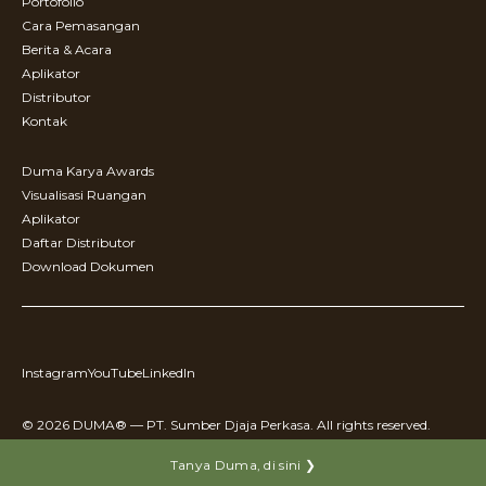
Portofolio
Cara Pemasangan
Berita & Acara
Aplikator
Distributor
Kontak
Duma Karya Awards
Visualisasi Ruangan
Aplikator
Daftar Distributor
Download Dokumen
Instagram
YouTube
LinkedIn
© 2026 DUMA® — PT. Sumber Djaja Perkasa. All rights reserved.
Tanya Duma, di sini ❯