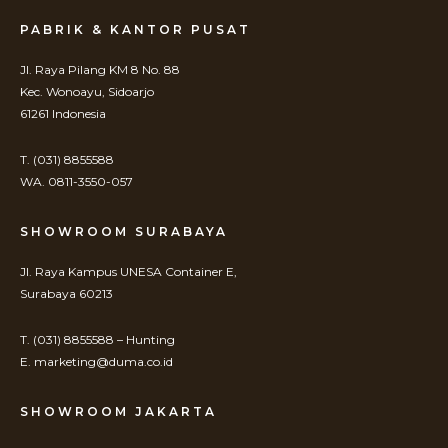
PABRIK & KANTOR PUSAT
Jl. Raya Pilang KM 8 No. 88
Kec. Wonoayu, Sidoarjo
61261 Indonesia
T. (031) 8855588
WA. 0811-3550-057
SHOWROOM SURABAYA
Jl. Raya Kampus UNESA Container E,
Surabaya 60213
T. (031) 8855588 – Hunting
E. marketing@duma.co.id
SHOWROOM JAKARTA