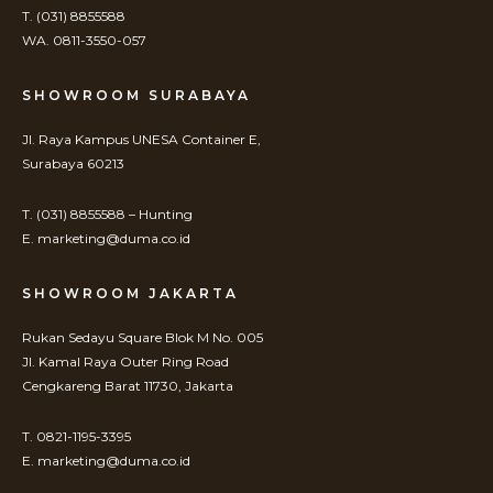
T. (031) 8855588
WA. 0811-3550-057
SHOWROOM SURABAYA
Jl. Raya Kampus UNESA Container E,
Surabaya 60213
T. (031) 8855588 – Hunting
E. marketing@duma.co.id
SHOWROOM JAKARTA
Rukan Sedayu Square Blok M No. 005
Jl. Kamal Raya Outer Ring Road
Cengkareng Barat 11730, Jakarta
T. 0821-1195-3395
E. marketing@duma.co.id