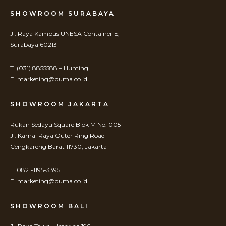
SHOWROOM SURABAYA
Jl. Raya Kampus UNESA Container E,
Surabaya 60213
T. (031) 8855588 – Hunting
E. marketing@duma.co.id
SHOWROOM JAKARTA
Rukan Sedayu Square Blok M No. 005
Jl. Kamal Raya Outer Ring Road
Cengkareng Barat 11730, Jakarta
T. 0821-1195-3395
E. marketing@duma.co.id
SHOWROOM BALI