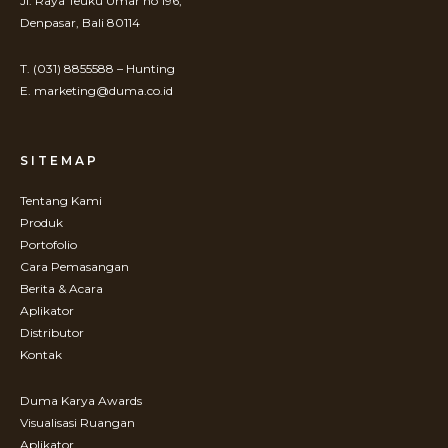
Jl. Raya Teuku Umar no 196,
Denpasar, Bali 80114
T. (031) 8855588 – Hunting
E. marketing@duma.co.id
SITEMAP
Tentang Kami
Produk
Portofolio
Cara Pemasangan
Berita & Acara
Aplikator
Distributor
Kontak
Duma Karya Awards
Visualisasi Ruangan
Aplikator