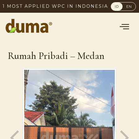
OST APPLIED WPC IN INDONESIA, SINCE 2003
ID
EN
Rumah Pribadi – Medan