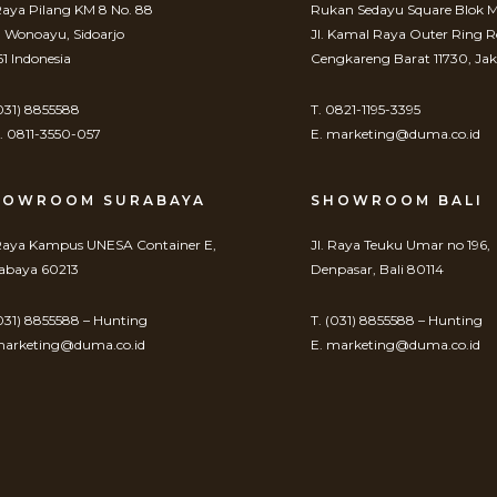
 Raya Pilang KM 8 No. 88
Rukan Sedayu Square Blok M
. Wonoayu, Sidoarjo
Jl. Kamal Raya Outer Ring 
61 Indonesia
Cengkareng Barat 11730, Jak
(031) 8855588
T. 0821-1195-3395
 0811-3550-057
E. marketing@duma.co.id
HOWROOM SURABAYA
SHOWROOM BALI
 Raya Kampus UNESA Container E,
Jl. Raya Teuku Umar no 196,
abaya 60213
Denpasar, Bali 80114
(031) 8855588 – Hunting
T. (031) 8855588 – Hunting
marketing@duma.co.id
E. marketing@duma.co.id