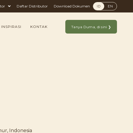
tor
Daftar Distributor
Download Dokumen
ID
EN
 INSPIRASI
KONTAK
Tanya Duma, di sini ❯
mur, Indonesia