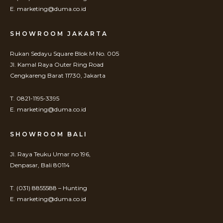
E. marketing@duma.co.id
SHOWROOM JAKARTA
Rukan Sedayu Square Blok M No. 005
Jl. Kamal Raya Outer Ring Road
Cengkareng Barat 11730, Jakarta
T. 0821-1195-3395
E. marketing@duma.co.id
SHOWROOM BALI
Jl. Raya Teuku Umar no 196,
Denpasar, Bali 80114
T. (031) 8855588 – Hunting
E. marketing@duma.co.id