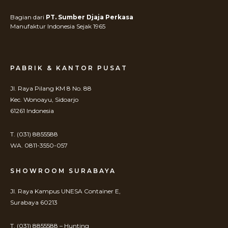
Bagian dari
PT. Sumber Djaja Perkasa
Manufaktur Indonesia Sejak 1965
PABRIK & KANTOR PUSAT
Jl. Raya Pilang KM 8 No. 88
Kec. Wonoayu, Sidoarjo
61261 Indonesia
T. (031) 8855588
WA. 0811-3550-057
SHOWROOM SURABAYA
Jl. Raya Kampus UNESA Container E,
Surabaya 60213
T. (031) 8855588 – Hunting