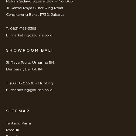
Rukan Sedayu Square Blok M No. 005
Jl. Kamal Raya Outer Ring Road
Cengkareng Barat 11730, Jakarta
T. 0821-1195-3395
E. marketing@duma.co.id
SHOWROOM BALI
Jl. Raya Teuku Umar no 196,
Denpasar, Bali 80114
T. (031) 8855588 – Hunting
E. marketing@duma.co.id
SITEMAP
Tentang Kami
Produk