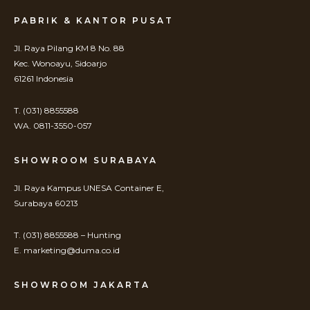
PABRIK & KANTOR PUSAT
Jl. Raya Pilang KM 8 No. 88
Kec. Wonoayu, Sidoarjo
61261 Indonesia
T. (031) 8855588
WA. 0811-3550-057
SHOWROOM SURABAYA
Jl. Raya Kampus UNESA Container E,
Surabaya 60213
T. (031) 8855588 – Hunting
E. marketing@duma.co.id
SHOWROOM JAKARTA