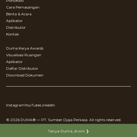
Portofolio
Cara Pemasangan
Berita & Acara
Aplikator
Distributor
Kontak
Duma Karya Awards
Visualisasi Ruangan
Aplikator
Daftar Distributor
Download Dokumen
Instagram
YouTube
LinkedIn
© 2026 DUMA® — PT. Sumber Djaja Perkasa. All rights reserved.
Tanya Duma, di sini ❯