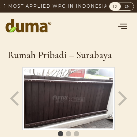
MOST APPLIED WPC IN INDONESIA, SINCE 2003
ID
EN
Rumah Pribadi – Surabaya