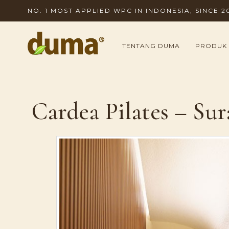
NO. 1 MOST APPLIED WPC IN INDONESIA, SINCE 2
TENTANG DUMA
PRODUK
Cardea Pilates – Su