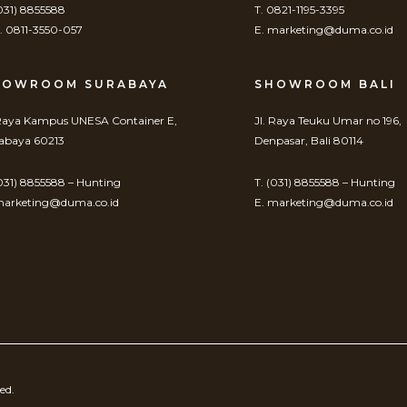
(031) 8855588
T. 0821-1195-3395
 0811-3550-057
E. marketing@duma.co.id
HOWROOM SURABAYA
SHOWROOM BALI
 Raya Kampus UNESA Container E,
Jl. Raya Teuku Umar no 196,
abaya 60213
Denpasar, Bali 80114
(031) 8855588 – Hunting
T. (031) 8855588 – Hunting
marketing@duma.co.id
E. marketing@duma.co.id
ed.