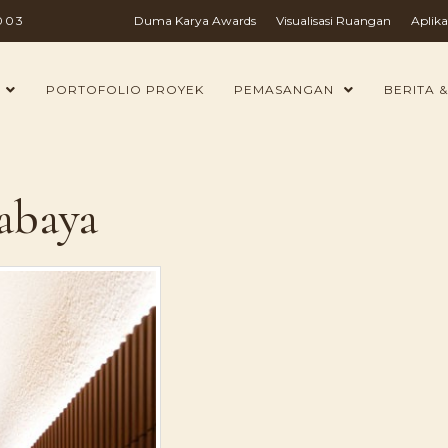
003
Duma Karya Awards
Visualisasi Ruangan
Aplika
PORTOFOLIO PROYEK
PEMASANGAN
BERITA &
rabaya