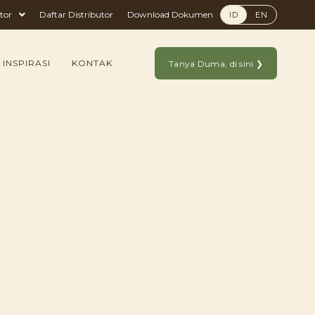
tor
Daftar Distributor
Download Dokumen
ID
EN
 INSPIRASI
KONTAK
Tanya Duma, di sini ❯