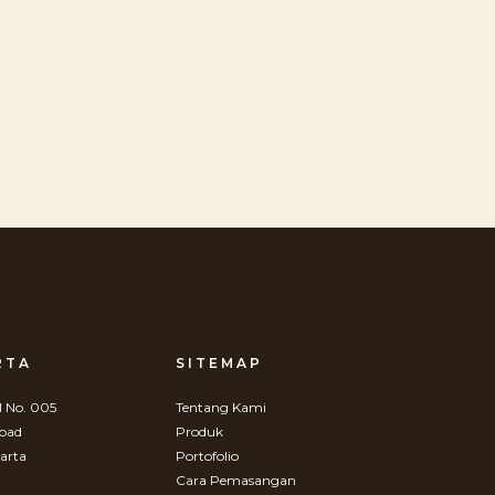
RTA
SITEMAP
 No. 005
Tentang Kami
Road
Produk
arta
Portofolio
Cara Pemasangan