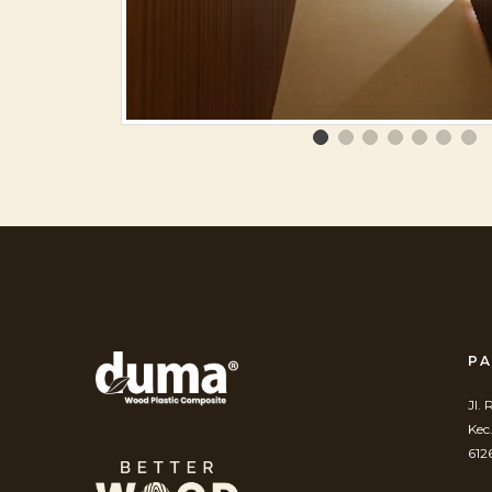
PA
Jl.
Kec
612