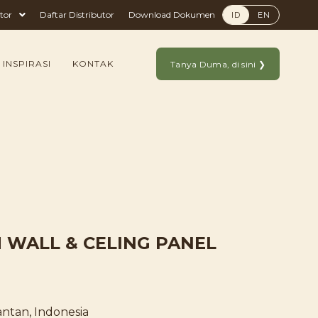
tor
Daftar Distributor
Download Dokumen
ID
EN
 INSPIRASI
KONTAK
Tanya Duma, di sini ❯
WALL & CELING PANEL
antan, Indonesia