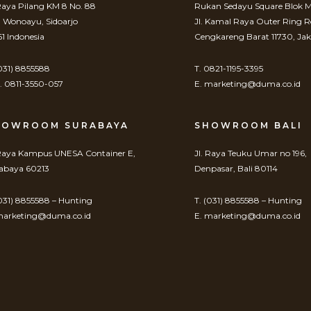
 Raya Pilang KM 8 No. 88
Rukan Sedayu Square Blok M
. Wonoayu, Sidoarjo
Jl. Kamal Raya Outer Ring 
61 Indonesia
Cengkareng Barat 11730, Jak
(031) 8855588
T. 0821-1195-3395
 0811-3550-057
E. marketing@duma.co.id
HOWROOM SURABAYA
SHOWROOM BALI
 Raya Kampus UNESA Container E,
Jl. Raya Teuku Umar no 196,
abaya 60213
Denpasar, Bali 80114
(031) 8855588 – Hunting
T. (031) 8855588 – Hunting
marketing@duma.co.id
E. marketing@duma.co.id