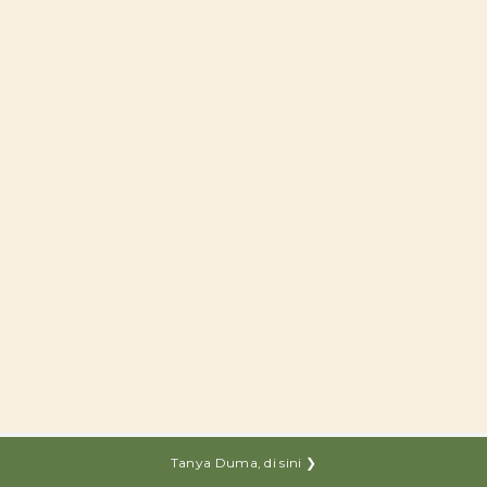
Tanya Duma, di sini ❯