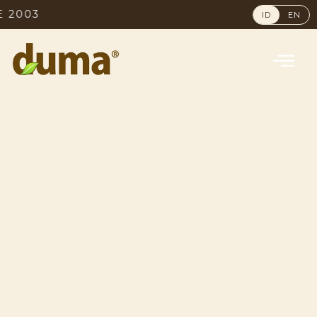
3
NO. 1 MOS
ID
EN