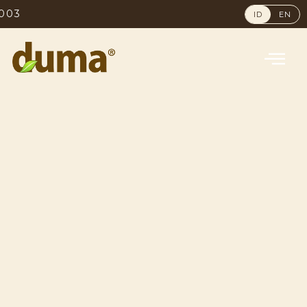
NO. 1 MOST 
ID
EN