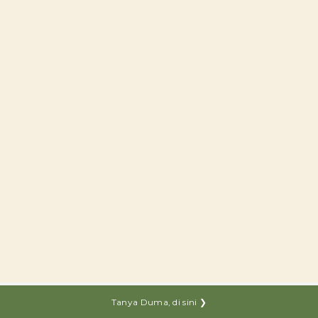
Tanya Duma, di sini ❯