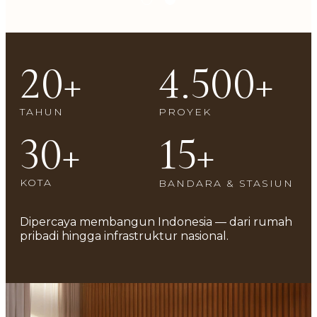
20
+
4.500
+
TAHUN
PROYEK
30
+
15
+
KOTA
BANDARA & STASIUN
Dipercaya
membangun Indonesia —
dari rumah
pribadi hingga
infrastruktur nasional.