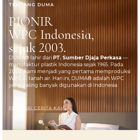
TENTANG DUMA
PIONIR
WPC Indonesia,
sejak 2003.
DUMA® lahir dari
PT. Sumber Djaja Perkasa
—
manufaktur plastik Indonesia sejak 1965. Pada
2003, kami menjadi yang pertama memproduksi
WPC di tanah air. Hari ini, DUMA® adalah WPC
yang paling banyak digunakan di Indonesia.
PELAJARI CERITA KAMI
→