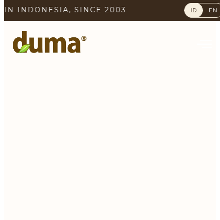
A, SINCE 2003
ID
EN