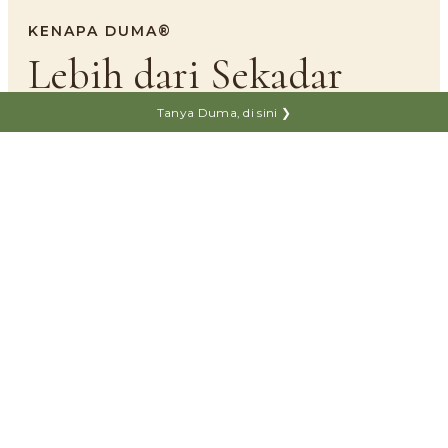
KENAPA DUMA®
Lebih dari Sekadar
Pengganti
Kayu.
Tanya Duma, di sini ❯
Tiga prinsip yang membuat DUMA® dipilih
ribuan keluarga, arsitek, dan kontraktor
di
Indonesia.