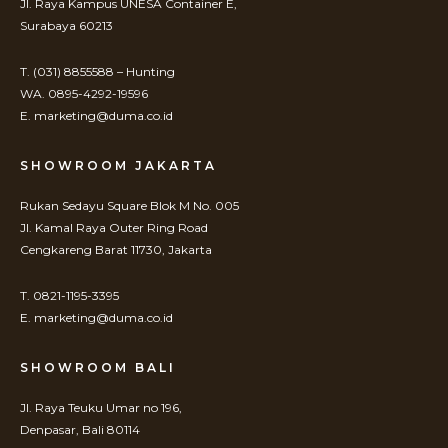
Jl. Raya Kampus UNESA Container E,
Surabaya 60213
T. (031) 8855588 – Hunting
WA. 0895-4292-19596
E. marketing@duma.co.id
SHOWROOM JAKARTA
Rukan Sedayu Square Blok M No. 005
Jl. Kamal Raya Outer Ring Road
Cengkareng Barat 11730, Jakarta
T. 0821-1195-3395
E. marketing@duma.co.id
SHOWROOM BALI
Jl. Raya Teuku Umar no 196,
Denpasar, Bali 80114