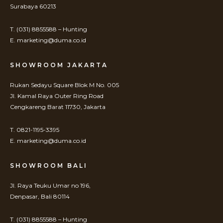
Surabaya 60213
T. (031) 8855588 – Hunting
E. marketing@duma.co.id
SHOWROOM JAKARTA
Rukan Sedayu Square Blok M No. 005
Jl. Kamal Raya Outer Ring Road
Cengkareng Barat 11730, Jakarta
T. 0821-1195-3395
E. marketing@duma.co.id
SHOWROOM BALI
Jl. Raya Teuku Umar no 196,
Denpasar, Bali 80114
T. (031) 8855588 – Hunting