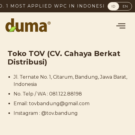
. 1 MOST APPLIED WPC IN INDONESIA, SINCE 20
ID
EN
Toko TOV (CV. Cahaya Berkat
Distribusi)
Jl. Ternate No. 1, Citarum, Bandung, Jawa Barat,
Indonesia
No. Telp / WA : 081.122.88198
Email: tovbandung@gmail.com
Instagram : @tov.bandung