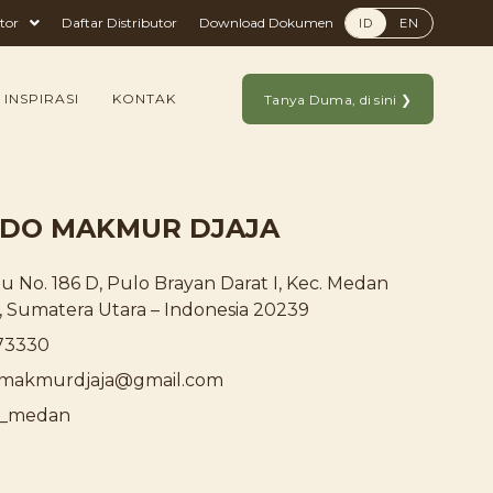
tor
Daftar Distributor
Download Dokumen
ID
EN
 INSPIRASI
KONTAK
Tanya Duma, di sini ❯
INDO MAKMUR DJAJA
u No. 186 D, Pulo Brayan Darat I, Kec. Medan
 Sumatera Utara – Indonesia 20239
73330
ndomakmurdjaja@gmail.com
a_medan