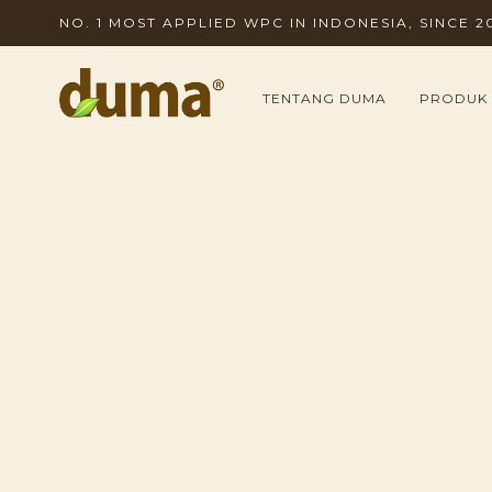
NO. 1 MOST APPLIED WPC IN INDONESIA, SINCE 2
TENTANG DUMA
PRODUK