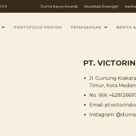
003
Duma Karya Awards
Visualisasi Ruangan
Aplika
PORTOFOLIO PROYEK
PEMASANGAN
BERITA &
PT. VICTOR
Jl. Gunung Krakata
Timur, Kota Medan,
No. WA: +62812669
Email: pt.victori
Instagram: @dum