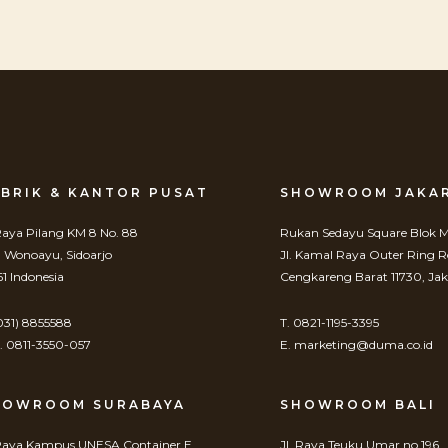
BRIK & KANTOR PUSAT
SHOWROOM JAKA
 Raya Pilang KM 8 No. 88
Rukan Sedayu Square Blok M
. Wonoayu, Sidoarjo
Jl. Kamal Raya Outer Ring 
61 Indonesia
Cengkareng Barat 11730, Jak
(031) 8855588
T. 0821-1195-3395
 0811-3550-057
E. marketing@duma.co.id
HOWROOM SURABAYA
SHOWROOM BALI
 Raya Kampus UNESA Container E,
Jl. Raya Teuku Umar no 196,