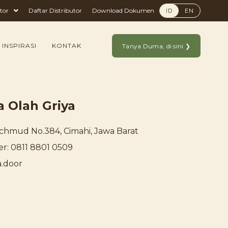
tor
Daftar Distributor
Download Dokumen
ID
EN
 INSPIRASI
KONTAK
Tanya Duma, di sini ❯
a Olah Griya
Machmud No.384, Cimahi, Jawa Barat
: 0811 8801 0509
.door