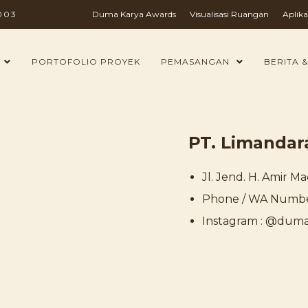
003
Duma Karya Awards
Visualisasi Ruangan
Aplika
PORTOFOLIO PROYEK
PEMASANGAN
BERITA &
PT. Limandar
Jl. Jend. H. Amir 
Phone / WA Number
Instagram : @duma