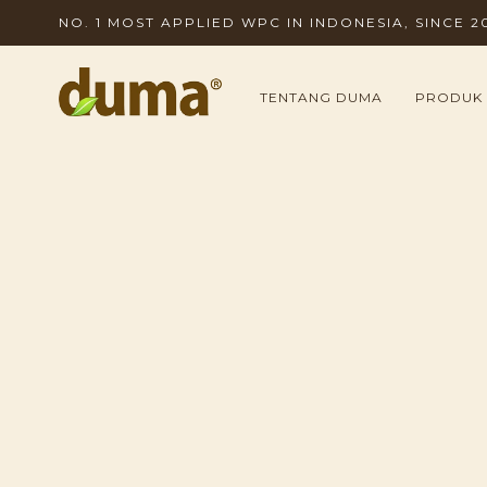
NO. 1 MOST APPLIED WPC IN INDONESIA, SINCE 2
TENTANG DUMA
PRODUK