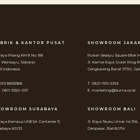
BRIK & KANTOR PUSAT
SHOWROOM JAKA
 Raya Pilang KM 8 No. 88
Rukan Sedayu Square Blok M
. Wonoayu, Sidoarjo
Jl. Kamal Raya Outer Ring 
61 Indonesia
Cengkareng Barat 11730, Jak
(031) 8855588
T. 0821-1195-3395
 0811-3550-057
E. marketing@duma.co.id
HOWROOM SURABAYA
SHOWROOM BALI
 Raya Kampus UNESA Container E,
Jl. Raya Teuku Umar no 196,
abaya 60213
Denpasar, Bali 80114