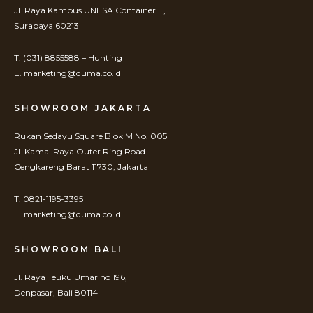
Jl. Raya Kampus UNESA Container E,
Surabaya 60213
T. (031) 8855588 – Hunting
E. marketing@duma.co.id
SHOWROOM JAKARTA
Rukan Sedayu Square Blok M No. 005
Jl. Kamal Raya Outer Ring Road
Cengkareng Barat 11730, Jakarta
T. 0821-1195-3395
E. marketing@duma.co.id
SHOWROOM BALI
Jl. Raya Teuku Umar no 196,
Denpasar, Bali 80114