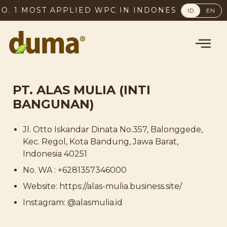
O. 1 MOST APPLIED WPC IN INDONESIA, SINCE 2
ID
EN
PT. ALAS MULIA (INTI
BANGUNAN)
Jl. Otto Iskandar Dinata No.357, Balonggede,
Kec. Regol, Kota Bandung, Jawa Barat,
Indonesia 40251
No. WA : +6281357346000
Website: https://alas-mulia.business.site/
Instagram: @alasmulia.id