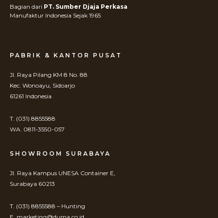
Bagian dari
PT. Sumber Djaja Perkasa
Manufaktur Indonesia Sejak 1965
PABRIK & KANTOR PUSAT
Jl. Raya Pilang KM 8 No. 88
Kec. Wonoayu, Sidoarjo
61261 Indonesia
T. (031) 8855588
WA. 0811-3550-057
SHOWROOM SURABAYA
Jl. Raya Kampus UNESA Container E,
Surabaya 60213
T. (031) 8855588 – Hunting
E. marketing@duma.co.id