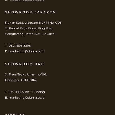
SHOWROOM JAKARTA
Rukan Sedayu Square Blok M No. 005
Jl. Kamal Raya Outer Ring Road
Cengkareng Barat 11730, Jakarta
T. 0821-1195-3395
E. marketing@duma.co.id
SHOWROOM BALI
Jl. Raya Teuku Umar no 196,
Denpasar, Bali 80114
T. (031) 8855588 – Hunting
E. marketing@duma.co.id