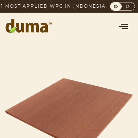
OST APPLIED WPC IN INDONESIA, SINCE 2003
ID
EN