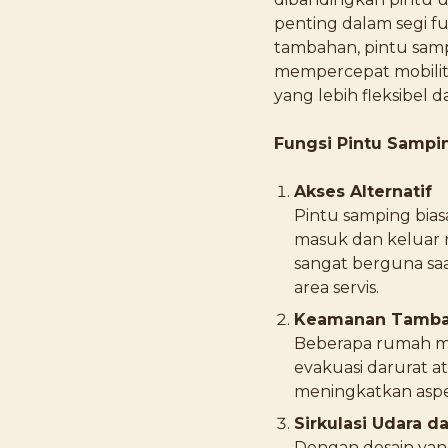
penting dalam segi fu
tambahan, pintu samp
mempercepat mobilit
yang lebih fleksibel 
Fungsi Pintu Samp
Akses Alternatif
Pintu samping bia
masuk dan keluar r
sangat berguna saa
area servis.
Keamanan Tamb
Beberapa rumah me
evakuasi darurat a
meningkatkan asp
Sirkulasi Udara d
Dengan desain yan