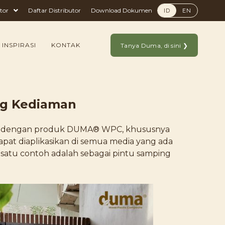
tor
Daftar Distributor
Download Dokumen
ID
EN
 INSPIRASI
KONTAK
Tanya Duma, di sini ❯
ng Kediaman
si dengan produk DUMA® WPC, khususnya
apat diaplikasikan di semua media yang ada
 satu contoh adalah sebagai pintu samping