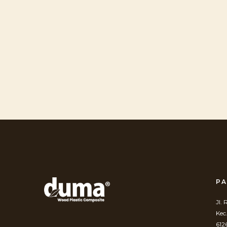
PA
Jl.
Kec
612