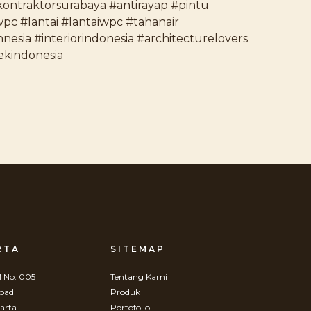
kontraktorsurabaya #antirayap #pintu
c #lantai #lantaiwpc #tahanair
nesia #interiorindonesia #architecturelovers
tekindonesia
RTA
SITEMAP
 No. 005
Tentang Kami
Road
Produk
arta
Portofolio