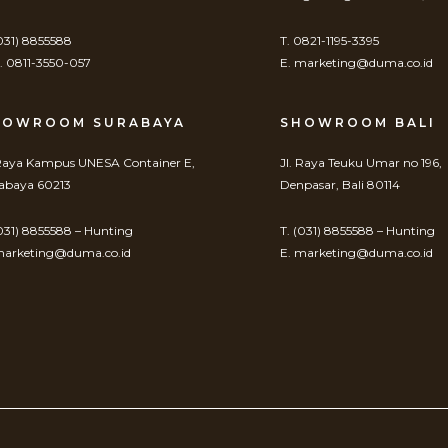
(031) 8855588
T. 0821-1195-3395
 0811-3550-057
E. marketing@duma.co.id
HOWROOM SURABAYA
SHOWROOM BALI
 Raya Kampus UNESA Container E,
Jl. Raya Teuku Umar no 196,
abaya 60213
Denpasar, Bali 80114
(031) 8855588 – Hunting
T. (031) 8855588 – Hunting
marketing@duma.co.id
E. marketing@duma.co.id