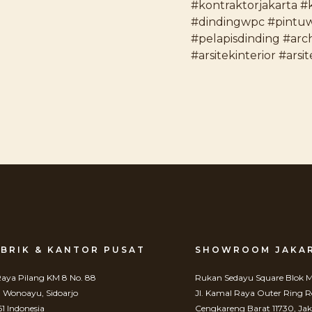
#kontraktorjakarta #
#dindingwpc #pintuwp
#pelapisdinding #arch
#arsitekinterior #arsi
BRIK & KANTOR PUSAT
SHOWROOM JAKA
 Raya Pilang KM 8 No. 88
Rukan Sedayu Square Blok M
. Wonoayu, Sidoarjo
Jl. Kamal Raya Outer Ring 
61 Indonesia
Cengkareng Barat 11730, Jak