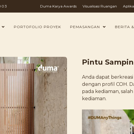
003
Duma Karya Awards
Visualisasi Ruangan
Aplika
PORTOFOLIO PROYEK
PEMASANGAN
BERITA &
Pintu Sampi
Anda dapat berkrea
dengan profil COH. D
pada kediaman, salah
kediaman.