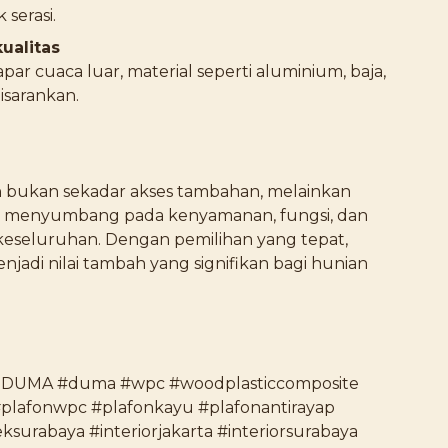
serasi.
kualitas
par cuaca luar, material seperti aluminium, baja,
isarankan.
 bukan sekadar akses tambahan, melainkan
g menyumbang pada kenyamanan, fungsi, dan
keseluruhan. Dengan pemilihan yang tepat,
njadi nilai tambah yang signifikan bagi hunian
DUMA #duma #wpc #woodplasticcomposite
lafonwpc #plafonkayu #plafonantirayap
teksurabaya #interiorjakarta #interiorsurabaya