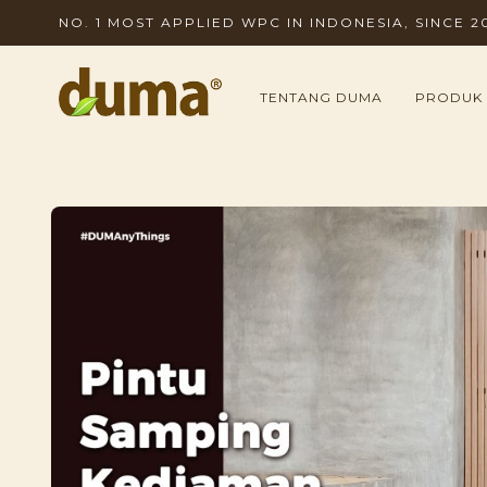
NO. 1 MOST APPLIED WPC IN INDONESIA, SINCE 2
TENTANG DUMA
PRODUK