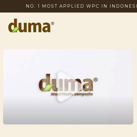
NO. 1 MOST APPLIED WPC IN INDONESIA, SIN