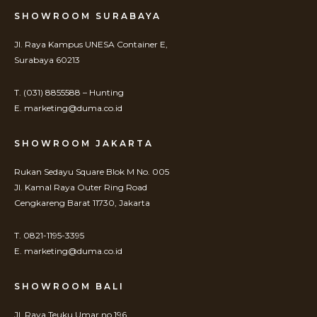
SHOWROOM SURABAYA
Jl. Raya Kampus UNESA Container E,
Surabaya 60213
T. (031) 8855588 – Hunting
E. marketing@duma.co.id
SHOWROOM JAKARTA
Rukan Sedayu Square Blok M No. 005
Jl. Kamal Raya Outer Ring Road
Cengkareng Barat 11730, Jakarta
T. 0821-1195-3395
E. marketing@duma.co.id
SHOWROOM BALI
Jl. Raya Teuku Umar no 196,