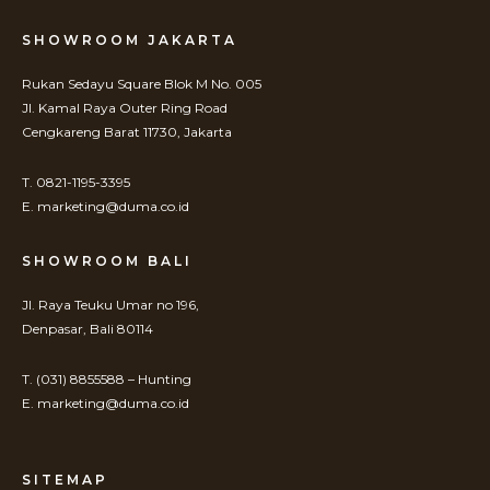
SHOWROOM JAKARTA
Rukan Sedayu Square Blok M No. 005
Jl. Kamal Raya Outer Ring Road
Cengkareng Barat 11730, Jakarta
T. 0821-1195-3395
E. marketing@duma.co.id
SHOWROOM BALI
Jl. Raya Teuku Umar no 196,
Denpasar, Bali 80114
T. (031) 8855588 – Hunting
E. marketing@duma.co.id
SITEMAP