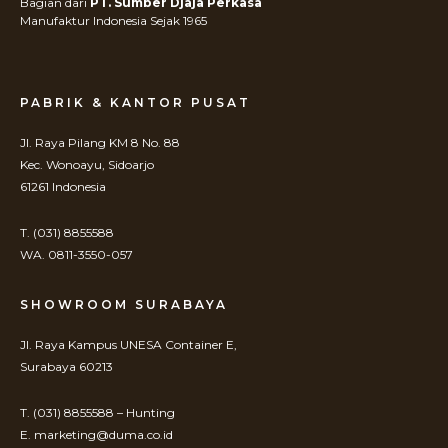
Bagian dari
PT. Sumber Djaja Perkasa
Manufaktur Indonesia Sejak 1965
PABRIK & KANTOR PUSAT
Jl. Raya Pilang KM 8 No. 88
Kec. Wonoayu, Sidoarjo
61261 Indonesia
T. (031) 8855588
WA. 0811-3550-057
SHOWROOM SURABAYA
Jl. Raya Kampus UNESA Container E,
Surabaya 60213
T. (031) 8855588 – Hunting
E. marketing@duma.co.id