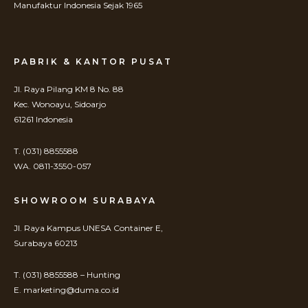
Manufaktur Indonesia Sejak 1965
PABRIK & KANTOR PUSAT
Jl. Raya Pilang KM 8 No. 88
Kec. Wonoayu, Sidoarjo
61261 Indonesia
T. (031) 8855588
WA. 0811-3550-057
SHOWROOM SURABAYA
Jl. Raya Kampus UNESA Container E,
Surabaya 60213
T. (031) 8855588 – Hunting
E. marketing@duma.co.id