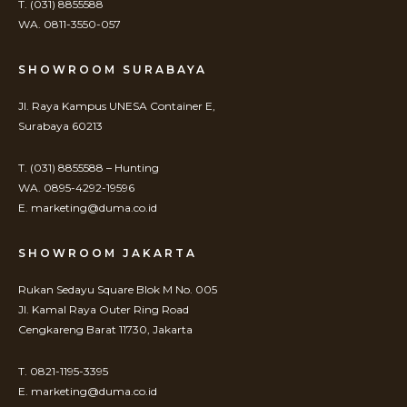
T. (031) 8855588
WA. 0811-3550-057
SHOWROOM SURABAYA
Jl. Raya Kampus UNESA Container E,
Surabaya 60213
T. (031) 8855588 – Hunting
WA. 0895-4292-19596
E. marketing@duma.co.id
SHOWROOM JAKARTA
Rukan Sedayu Square Blok M No. 005
Jl. Kamal Raya Outer Ring Road
Cengkareng Barat 11730, Jakarta
T. 0821-1195-3395
E. marketing@duma.co.id