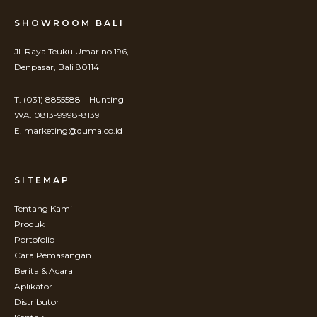
SHOWROOM BALI
Jl. Raya Teuku Umar no 196,
Denpasar, Bali 80114
T. (031) 8855588 – Hunting
WA. 0813-9998-8139
E. marketing@duma.co.id
SITEMAP
Tentang Kami
Produk
Portofolio
Cara Pemasangan
Berita & Acara
Aplikator
Distributor