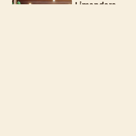
Limandara
Olah Griya
Jl. Kolonel Sugiri no.5,
Purwokerto, Jawa
Tengah
Phone / WA Number:
0811 9697 8108
Instagram :
@duma.purwokerto
PT.
Limandara
Olah Griya
Jl. Jend. H. Amir
Machmud No.384,
Cimahi, Jawa Barat