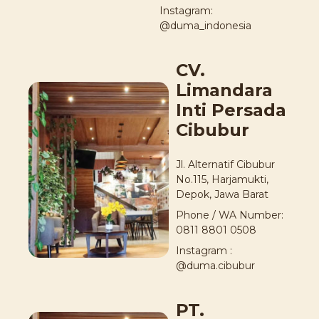
Instagram:
@duma_indonesia
CV.
Limandara
Inti Persada
Cibubur
Jl. Alternatif Cibubur
No.115, Harjamukti,
Depok, Jawa Barat
Phone / WA Number:
0811 8801 0508
Instagram :
@duma.cibubur
PT.