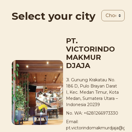
Select your city
PT.
VICTORINDO
MAKMUR
DJAJA
Jl. Gunung Krakatau No.
186 D, Pulo Brayan Darat
I, Kec. Medan Timur, Kota
Medan, Sumatera Utara –
Indonesia 20239
No. WA: +6281266973330
Email:
pt.victorindomakmurdjaja@gma