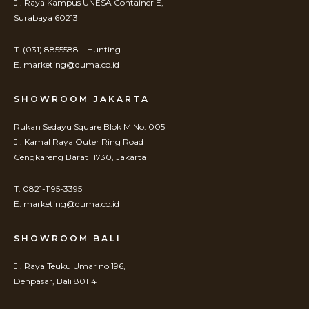
Jl. Raya Kampus UNESA Container E,
Surabaya 60213
T. (031) 8855588 – Hunting
E. marketing@duma.co.id
SHOWROOM JAKARTA
Rukan Sedayu Square Blok M No. 005
Jl. Kamal Raya Outer Ring Road
Cengkareng Barat 11730, Jakarta
T. 0821-1195-3395
E. marketing@duma.co.id
SHOWROOM BALI
Jl. Raya Teuku Umar no 196,
Denpasar, Bali 80114