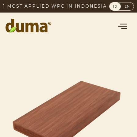
MOST APPLIED WPC IN INDONESIA, SINCE 2003
ID
EN