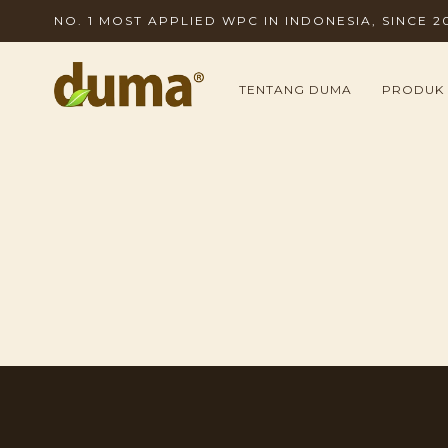
NO. 1 MOST APPLIED WPC IN INDONESIA, SINCE 2
TENTANG DUMA
PRODUK