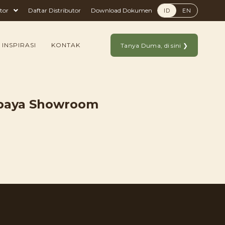
tor
Daftar Distributor
Download Dokumen
ID
EN
 INSPIRASI
KONTAK
Tanya Duma, di sini ❯
abaya Showroom