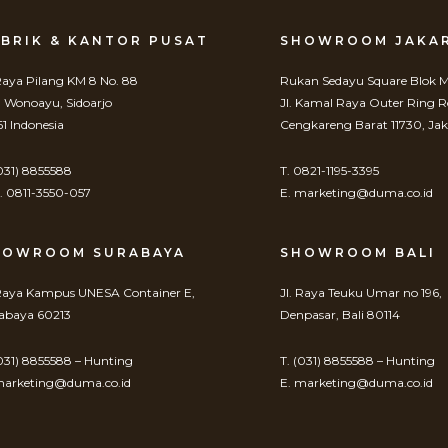
BRIK & KANTOR PUSAT
SHOWROOM JAKA
 Raya Pilang KM 8 No. 88
Rukan Sedayu Square Blok M
. Wonoayu, Sidoarjo
Jl. Kamal Raya Outer Ring 
61 Indonesia
Cengkareng Barat 11730, Jak
(031) 8855588
T. 0821-1195-3395
 0811-3550-057
E. marketing@duma.co.id
HOWROOM SURABAYA
SHOWROOM BALI
 Raya Kampus UNESA Container E,
Jl. Raya Teuku Umar no 196,
abaya 60213
Denpasar, Bali 80114
(031) 8855588 – Hunting
T. (031) 8855588 – Hunting
marketing@duma.co.id
E. marketing@duma.co.id