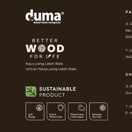
PA
Jl.
Kec
612
T. 
WA.
Kayu yang Lebih Baik.
Untuk Hidup yang Lebih Baik.
S
Jl.
Sur
T. 
E. 