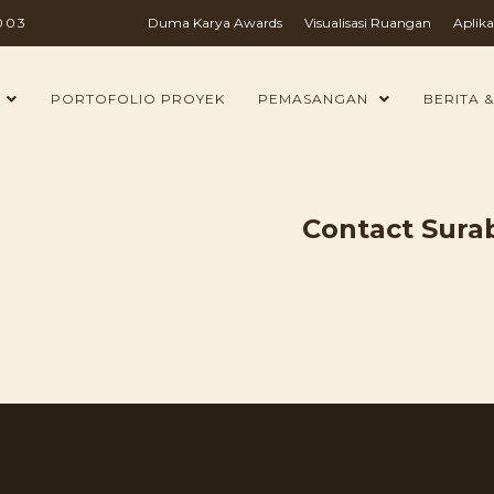
003
Duma Karya Awards
Visualisasi Ruangan
Aplika
PORTOFOLIO PROYEK
PEMASANGAN
BERITA &
Contact Sur