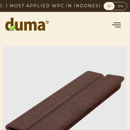
MOST APPLIED WPC IN INDONESIA, SINCE 2003
ID
EN