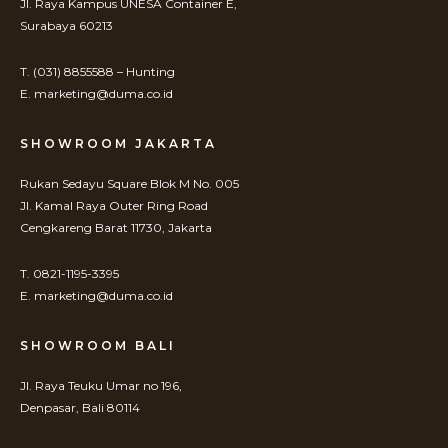
Jl. Raya Kampus UNESA Container E,
Surabaya 60213
T. (031) 8855588 – Hunting
E. marketing@duma.co.id
SHOWROOM JAKARTA
Rukan Sedayu Square Blok M No. 005
Jl. Kamal Raya Outer Ring Road
Cengkareng Barat 11730, Jakarta
T. 0821-1195-3395
E. marketing@duma.co.id
SHOWROOM BALI
Jl. Raya Teuku Umar no 196,
Denpasar, Bali 80114