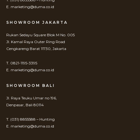
E. marketing@duma.co.id
SHOWROOM JAKARTA
Rukan Sedayu Square Blok M No. 005
Jl. Kamal Raya Outer Ring Road
Cengkareng Barat 11730, Jakarta
T. 0821-1195-3395
E. marketing@duma.co.id
SHOWROOM BALI
Jl. Raya Teuku Umar no 196,
Denpasar, Bali 80114
T. (031) 8855588 – Hunting
E. marketing@duma.co.id