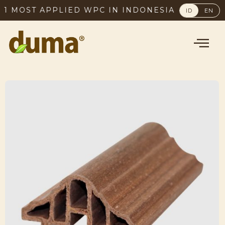
1 MOST APPLIED WPC IN INDONESIA, SINCE 200
ID
EN