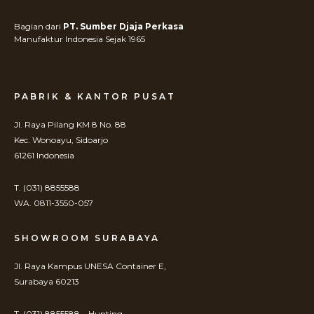
Bagian dari
PT. Sumber Djaja Perkasa
Manufaktur Indonesia Sejak 1965
PABRIK & KANTOR PUSAT
Jl. Raya Pilang KM 8 No. 88
Kec. Wonoayu, Sidoarjo
61261 Indonesia
T. (031) 8855588
WA. 0811-3550-057
SHOWROOM SURABAYA
Jl. Raya Kampus UNESA Container E,
Surabaya 60213
T. (031) 8855588 – Hunting