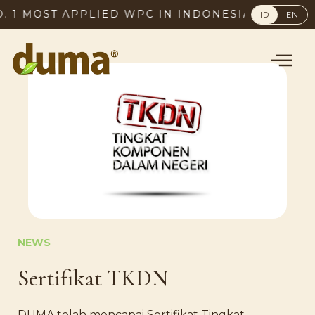
MOST APPLIED WPC IN INDONESIA, SINCE 2003
ID
EN
NEWS
Sertifikat TKDN
DUMA telah mencapai Sertifikat Tingkat