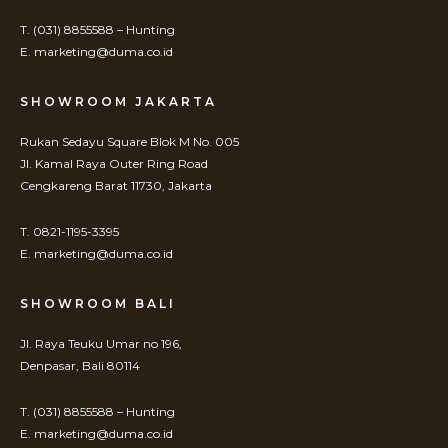
T. (031) 8855588 – Hunting
E. marketing@duma.co.id
SHOWROOM JAKARTA
Rukan Sedayu Square Blok M No. 005
Jl. Kamal Raya Outer Ring Road
Cengkareng Barat 11730, Jakarta
T. 0821-1195-3395
E. marketing@duma.co.id
SHOWROOM BALI
Jl. Raya Teuku Umar no 196,
Denpasar, Bali 80114
T. (031) 8855588 – Hunting
E. marketing@duma.co.id