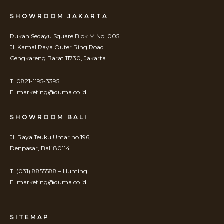
SHOWROOM JAKARTA
Rukan Sedayu Square Blok M No. 005
Jl. Kamal Raya Outer Ring Road
Cengkareng Barat 11730, Jakarta
T. 0821-1195-3395
E. marketing@duma.co.id
SHOWROOM BALI
Jl. Raya Teuku Umar no 196,
Denpasar, Bali 80114
T. (031) 8855588 – Hunting
E. marketing@duma.co.id
SITEMAP