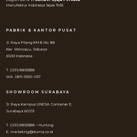
Manufaktur Indonesia Sejak 1965
PABRIK & KANTOR PUSAT
Jl. Raya Pilang KM 8 No. 88
Kec. Wonoayu, Sidoarjo
61261 Indonesia
T. (031) 8855588
WA. 0811-3550-057
SHOWROOM SURABAYA
Jl. Raya Kampus UNESA Container E,
Surabaya 60213
T. (031) 8855588 – Hunting
E. marketing@duma.co.id