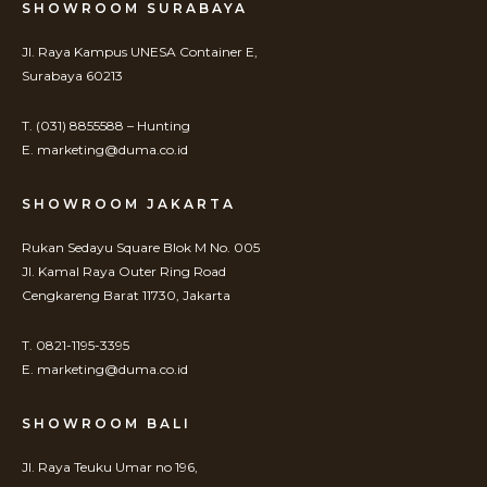
SHOWROOM SURABAYA
Jl. Raya Kampus UNESA Container E,
Surabaya 60213
T. (031) 8855588 – Hunting
E. marketing@duma.co.id
SHOWROOM JAKARTA
Rukan Sedayu Square Blok M No. 005
Jl. Kamal Raya Outer Ring Road
Cengkareng Barat 11730, Jakarta
T. 0821-1195-3395
E. marketing@duma.co.id
SHOWROOM BALI
Jl. Raya Teuku Umar no 196,