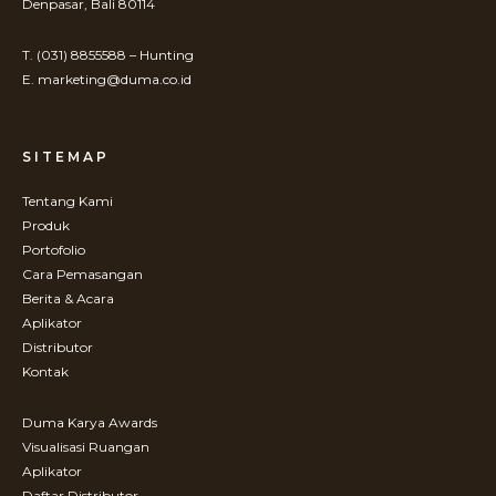
Denpasar, Bali 80114
T. (031) 8855588 – Hunting
E. marketing@duma.co.id
SITEMAP
Tentang Kami
Produk
Portofolio
Cara Pemasangan
Berita & Acara
Aplikator
Distributor
Kontak
Duma Karya Awards
Visualisasi Ruangan
Aplikator
Daftar Distributor