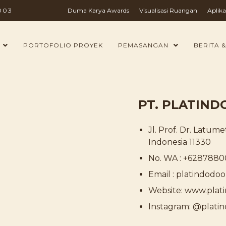
003
Duma Karya Awards
Visualisasi Ruangan
Aplika
PORTOFOLIO PROYEK
PEMASANGAN
BERITA &
PT. PLATIND
Jl. Prof. Dr. Latum
Indonesia 11330
No. WA : +628788
Email : platindod
Website: www.plati
Instagram: @platin