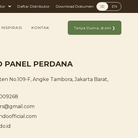
tor
Daftar Distributor
Download Dokumen
ID
EN
 INSPIRASI
KONTAK
Tanya Duma, di sini ❯
O PANEL PERDANA
eten No.109-F, Angke Tambora, Jakarta Barat,
0009268
oors@gmail.com
ndoofficial.com
do.id