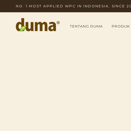
NO. 1 MOST APPLIED WPC IN INDONESIA, SINCE 2
TENTANG DUMA
PRODUK