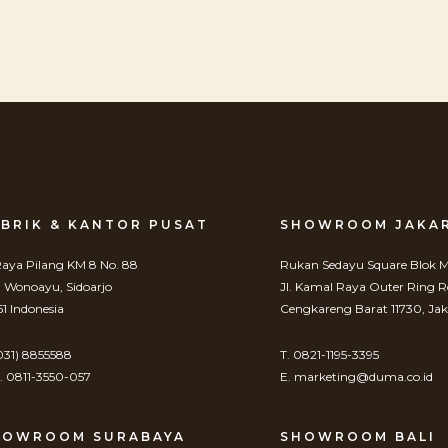
BRIK & KANTOR PUSAT
SHOWROOM JAKA
 Raya Pilang KM 8 No. 88
Rukan Sedayu Square Blok M
. Wonoayu, Sidoarjo
Jl. Kamal Raya Outer Ring 
61 Indonesia
Cengkareng Barat 11730, Jak
(031) 8855588
T. 0821-1195-3395
 0811-3550-057
E. marketing@duma.co.id
HOWROOM SURABAYA
SHOWROOM BALI